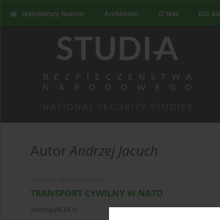
Najnowszy Numer
Archiwum
O Nas
Dla A
Autor
Andrzej Jacuch
ARTYKUŁ PRZEGLĄDOWY
TRANSPORT CYWILNY W NATO
Andrzej JACUCH