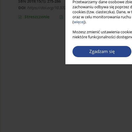
SBN 2019;15(1): 275-286
Przetwarzamy dane osobowe zbiera
zachowaniu odbywa się poprzez d
DOI
:
https://doi.org/10.37055/sbn/132162
cookies (tzw. ciasteczka). Dane, w
Streszczenie
Artykuł
(PDF)
oraz w celu monitorowania ruchu
(
więcej
).
Możesz zmienić ustawienia cookie
niektóre funkcjonalności dostępne
Zgadzam się