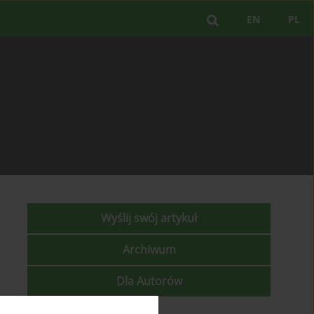
EN
PL
Wyślij swój artykuł
Archiwum
Dla Autorów