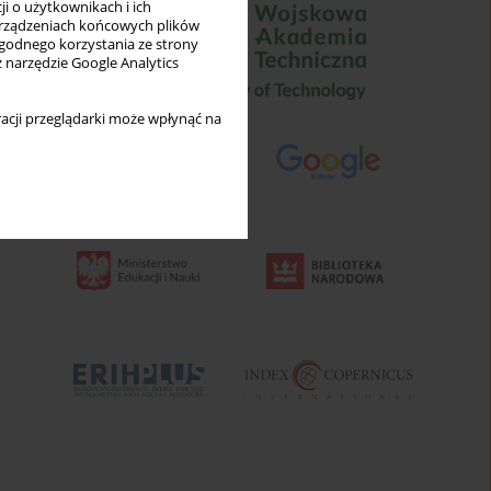
i o użytkownikach i ich
rządzeniach końcowych plików
wygodnego korzystania ze strony
z narzędzie Google Analytics
acji przeglądarki może wpłynąć na