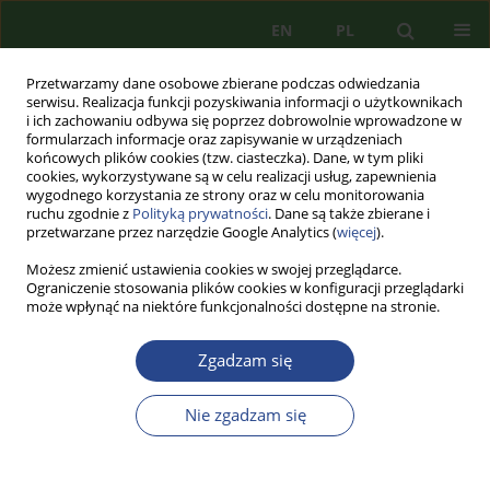
EN
PL
Przetwarzamy dane osobowe zbierane podczas odwiedzania
serwisu. Realizacja funkcji pozyskiwania informacji o użytkownikach
i ich zachowaniu odbywa się poprzez dobrowolnie wprowadzone w
formularzach informacje oraz zapisywanie w urządzeniach
końcowych plików cookies (tzw. ciasteczka). Dane, w tym pliki
cookies, wykorzystywane są w celu realizacji usług, zapewnienia
wygodnego korzystania ze strony oraz w celu monitorowania
ruchu zgodnie z
Polityką prywatności
. Dane są także zbierane i
przetwarzane przez narzędzie Google Analytics (
więcej
).
Możesz zmienić ustawienia cookies w swojej przeglądarce.
Ograniczenie stosowania plików cookies w konfiguracji przeglądarki
może wpłynąć na niektóre funkcjonalności dostępne na stronie.
Autor
Edyta PIETRZAK
Zgadzam się
ARTYKUŁ PRZEGLĄDOWY
Nie zgadzam się
(NIE)BEZPIECZEŃSTWO, NIEPEWNOŚĆ I RYZYKO
JAKO WARTOŚCI KONSUMPCYJNE