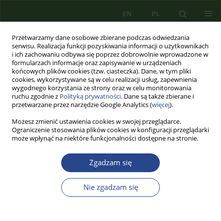
EN
PL
Przetwarzamy dane osobowe zbierane podczas odwiedzania
serwisu. Realizacja funkcji pozyskiwania informacji o użytkownikach
i ich zachowaniu odbywa się poprzez dobrowolnie wprowadzone w
formularzach informacje oraz zapisywanie w urządzeniach
końcowych plików cookies (tzw. ciasteczka). Dane, w tym pliki
cookies, wykorzystywane są w celu realizacji usług, zapewnienia
wygodnego korzystania ze strony oraz w celu monitorowania
ruchu zgodnie z
Polityką prywatności
. Dane są także zbierane i
przetwarzane przez narzędzie Google Analytics (
więcej
).
Możesz zmienić ustawienia cookies w swojej przeglądarce.
Ograniczenie stosowania plików cookies w konfiguracji przeglądarki
może wpłynąć na niektóre funkcjonalności dostępne na stronie.
Autor
Izabela ZALEWSKA
Zgadzam się
ARTYKUŁ PRZEGLĄDOWY
Nie zgadzam się
SPEŁNIONY SEN JEREMY’EGO BENTHAMA
Beata CZUBA
,
Izabela ZALEWSKA