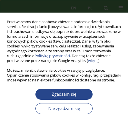
EN
PL
Przetwarzamy dane osobowe zbierane podczas odwiedzania
serwisu. Realizacja funkcji pozyskiwania informacji o użytkownikach
i ich zachowaniu odbywa się poprzez dobrowolnie wprowadzone w
formularzach informacje oraz zapisywanie w urządzeniach
końcowych plików cookies (tzw. ciasteczka). Dane, w tym pliki
cookies, wykorzystywane są w celu realizacji usług, zapewnienia
wygodnego korzystania ze strony oraz w celu monitorowania
ruchu zgodnie z
Polityką prywatności
. Dane są także zbierane i
przetwarzane przez narzędzie Google Analytics (
więcej
).
Możesz zmienić ustawienia cookies w swojej przeglądarce.
Ograniczenie stosowania plików cookies w konfiguracji przeglądarki
może wpłynąć na niektóre funkcjonalności dostępne na stronie.
Autor
Jakub ADAMKIEWICZ
Zgadzam się
ARTYKUŁ PRZEGLĄDOWY
GEOPOLITYCZNE UWARUNKOWANIA RELACJI
Nie zgadzam się
TURECKO-ROSYJSKICH A BEZPIECZEŃSTWO NA
BLISKIM WSCHODZIE