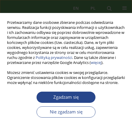
EN
PL
Przetwarzamy dane osobowe zbierane podczas odwiedzania
serwisu. Realizacja funkcji pozyskiwania informacji o użytkownikach
i ich zachowaniu odbywa się poprzez dobrowolnie wprowadzone w
formularzach informacje oraz zapisywanie w urządzeniach
końcowych plików cookies (tzw. ciasteczka). Dane, w tym pliki
cookies, wykorzystywane są w celu realizacji usług, zapewnienia
wygodnego korzystania ze strony oraz w celu monitorowania
ruchu zgodnie z
Polityką prywatności
. Dane są także zbierane i
przetwarzane przez narzędzie Google Analytics (
więcej
).
Możesz zmienić ustawienia cookies w swojej przeglądarce.
Ograniczenie stosowania plików cookies w konfiguracji przeglądarki
może wpłynąć na niektóre funkcjonalności dostępne na stronie.
Autor
Jolanta MARTUSZEWSKA
Zgadzam się
ARTYKUŁ PRZEGLĄDOWY
Nie zgadzam się
EDUKACJA DLA BEZPIECZEŃSTWA WOBEC
KREOWANIA SPOŁECZEŃSTWA ODPORNEGO NA
ZAGROŻENIA