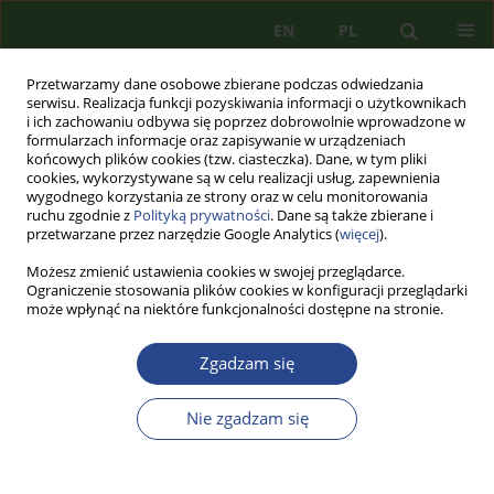
EN
PL
Przetwarzamy dane osobowe zbierane podczas odwiedzania
serwisu. Realizacja funkcji pozyskiwania informacji o użytkownikach
i ich zachowaniu odbywa się poprzez dobrowolnie wprowadzone w
formularzach informacje oraz zapisywanie w urządzeniach
końcowych plików cookies (tzw. ciasteczka). Dane, w tym pliki
cookies, wykorzystywane są w celu realizacji usług, zapewnienia
wygodnego korzystania ze strony oraz w celu monitorowania
ruchu zgodnie z
Polityką prywatności
. Dane są także zbierane i
przetwarzane przez narzędzie Google Analytics (
więcej
).
Możesz zmienić ustawienia cookies w swojej przeglądarce.
Ograniczenie stosowania plików cookies w konfiguracji przeglądarki
może wpłynąć na niektóre funkcjonalności dostępne na stronie.
Autor
Zenon NOWAKOWSKI
Zgadzam się
ARTYKUŁ PRZEGLĄDOWY
Nie zgadzam się
WPŁYW GLOBALIZACJI NA BEZPIECZEŃSTWO
NARODOWE. WYZWANIA I ZAGROŻENIA