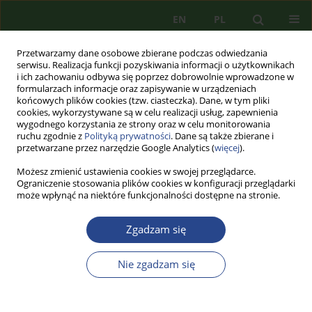
EN
PL
Przetwarzamy dane osobowe zbierane podczas odwiedzania
serwisu. Realizacja funkcji pozyskiwania informacji o użytkownikach
i ich zachowaniu odbywa się poprzez dobrowolnie wprowadzone w
formularzach informacje oraz zapisywanie w urządzeniach
końcowych plików cookies (tzw. ciasteczka). Dane, w tym pliki
cookies, wykorzystywane są w celu realizacji usług, zapewnienia
wygodnego korzystania ze strony oraz w celu monitorowania
ruchu zgodnie z
Polityką prywatności
. Dane są także zbierane i
przetwarzane przez narzędzie Google Analytics (
więcej
).
Możesz zmienić ustawienia cookies w swojej przeglądarce.
Ograniczenie stosowania plików cookies w konfiguracji przeglądarki
może wpłynąć na niektóre funkcjonalności dostępne na stronie.
Słowo kluczowe
uczelnie
Zgadzam się
ARTYKUŁ PRZEGLĄDOWY
Nie zgadzam się
FORMY DZIAŁALNOŚCI ORGANIZACJI
STUDENCKICH JAKO ELEMENT KSZTAŁTOWANIA
KULTURY BEZPIECZEŃSTWA WŚRÓD