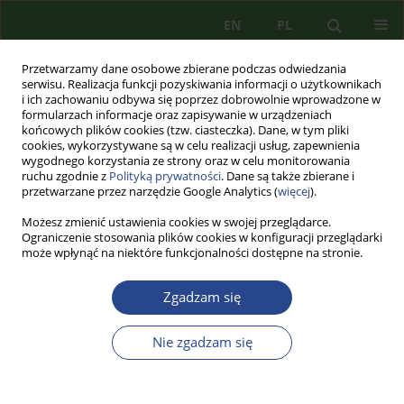
EN
PL
Przetwarzamy dane osobowe zbierane podczas odwiedzania
serwisu. Realizacja funkcji pozyskiwania informacji o użytkownikach
i ich zachowaniu odbywa się poprzez dobrowolnie wprowadzone w
formularzach informacje oraz zapisywanie w urządzeniach
końcowych plików cookies (tzw. ciasteczka). Dane, w tym pliki
cookies, wykorzystywane są w celu realizacji usług, zapewnienia
wygodnego korzystania ze strony oraz w celu monitorowania
ruchu zgodnie z
Polityką prywatności
. Dane są także zbierane i
przetwarzane przez narzędzie Google Analytics (
więcej
).
Możesz zmienić ustawienia cookies w swojej przeglądarce.
Ograniczenie stosowania plików cookies w konfiguracji przeglądarki
może wpłynąć na niektóre funkcjonalności dostępne na stronie.
Słowo kluczowe
zarządzanie
Zgadzam się
bezpieczeństwem
Nie zgadzam się
ARTYKUŁ PRZEGLĄDOWY
ZARZĄDZANIE BEZPIECZEŃSTWEM KRAJOWYCH
SYSTEMÓW TELEINFORMATYCZNYCH