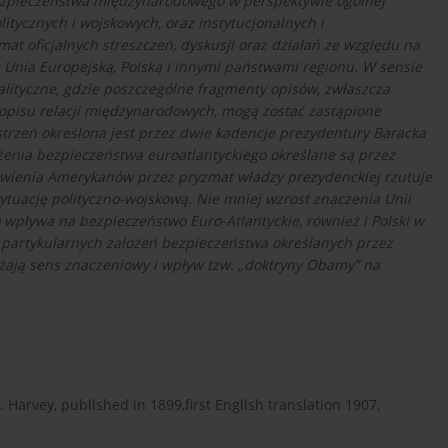
ezpieczeństwa międzynarodowego w perspektywie ogólnej
itycznych i wojskowych, oraz instytucjonalnych i
at oficjalnych streszczeń, dyskusji oraz działań ze względu na
 Unia Europejską, Polską i innymi państwami regionu. W sensie
lityczne, gdzie poszczególne fragmenty opisów, zwłaszcza
o opisu relacji międzynarodowych, mogą zostać zastąpione
trzeń określona jest przez dwie kadencje prezydentury Baracka
ożenia bezpieczeństwa euroatlantyckiego określane są przez
wienia Amerykanów przez pryzmat władzy prezydenckiej rzutuje
sytuację polityczno-wojskową. Nie mniej wzrost znaczenia Unii
 wpływa na bezpieczeństwo Euro-Atlantyckie, również i Polski w
 partykularnych założeń bezpieczeństwa określanych przez
ażają sens znaczeniowy i wpływ tzw. „doktryny Obamy” na
C. Harvey, published in 1899,first English translation 1907,