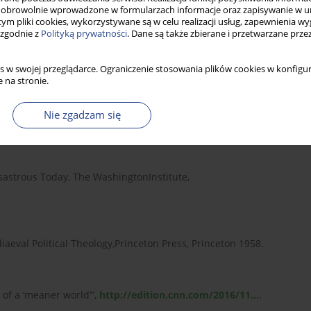
obrowolnie wprowadzone w formularzach informacje oraz zapisywanie w u
 tym pliki cookies, wykorzystywane są w celu realizacji usług, zapewnienia 
 zgodnie z
Polityką prywatności
. Dane są także zbierane i przetwarzane prze
olitics: Elites, Interest Groups,and Average Citizens,
s w swojej przeglądarce. Ograniczenie stosowania plików cookies w konfigur
 na stronie.
alks through his hardestdecisions about America’s role in the
Nie zgadzam się
isastrous Today, The WashingtonInstitute,
aeval Political Theology,Princeton Press, Princeton 1958.
of a ‘meaner world’”,
http://edition.cnn.com/2016/11...
.