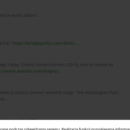
ed in world affairs”,
rine”,
http://foreignpolicy.com/2016/...
.
y Today, Oxford UniversityPress (2015), and its review by
s://www.questia.com/magazi...
rewell to closest partner onworld stage, “The Washington Post”,
m...
 February 10, 2015,
ne podczas odwiedzania serwisu. Realizacja funkcji pozyskiwania informacj