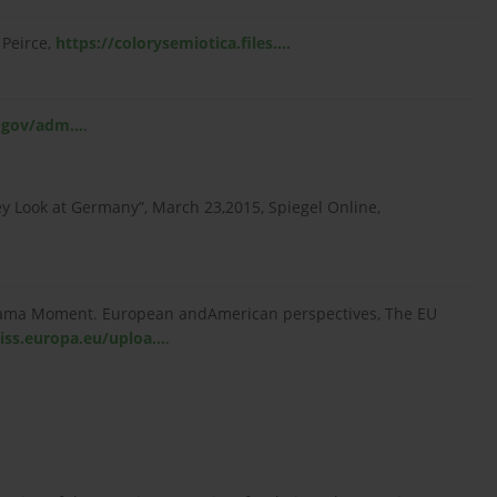
 Peirce,
https://colorysemiotica.files....
gov/adm...
.
y Look at Germany”, March 23,2015, Spiegel Online,
Obama Moment. European andAmerican perspectives, The EU
ss.europa.eu/uploa...
.