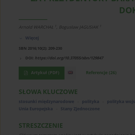
DO
1
1
Arnold WARCHAŁ
,
Bogusław JAGUSIAK
Więcej
SBN 2016;10(2): 209-230
DOI:
https://doi.org/10.37055/sbn/129847
Artykuł
(PDF)
Referencje
(26)
SŁOWA KLUCZOWE
stosunki międzynarodowe
polityka
polityka woj
Unia Europejska
Stany Zjednoczone
STRESZCZENIE