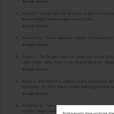
Google Scholar
2.
Carrel P., “Merkel calls for Germany to get more involv
Reuters,
http://www.reuters.com/article...
.
Google Scholar
3.
Danforth N., “Thank Goodness There’s No Obama Doct
Google Scholar
4.
Dueck C., The Obama Doctrine: American Grand Strateg
Leon Hadar, “Why There Is No Obama Doctrine”,
http
Google Scholar
5.
Faiola A. and Eilperin J., Obama to bid bittersweet fa
November 15, 2016.
https://www.washingtonpost.co
Google Scholar
6.
Friedman G., “Germany Emerges”, Geopolitical Weekly,
Stratfor.
https://www.stratfor.com/weekl...
.
Przetwarzamy dane osobowe zbiera