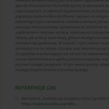
Głównym tematem analizy jest w artykule zagadnienie b
agendy dla przestrzeni Euro-Atlantyckiej, w wymiarach pol
organizacyjnych, w sektorach bezpieczeństwa, przez pryzm
poglądy prezydenta Baracka Obamy i wpływu na relacje z
metodologicznym nastawienie autorów w temacie jest ana
ewaluacji bezpieczeństwa i podejścia w tej dziedzinie d
uogólnieniem i końcową syntezą. Analizowana czasoprzes
Obamy. Jak autorzy stwierdzają, główne strategiczne zał
amerykańską egzekutywę. W związku z tym, zmiana nasta
automatycznie na relacje z Europą, oraz determinuje jej 
Europejskiej w pokrywającym się okresie też odpowiednio
sensie zdeterminowania ogólną polityką europejską, oraz
pryzmat strategii partyjnych. W tym sensie autorzy rozw
strategie bezpieczeństwa Euro-Atlantyckiego.
REFERENCJE
(26)
1.
Bernstein E., Evolutionary Socialism, transl. by Edith 
https://www.marxists.org/refer...