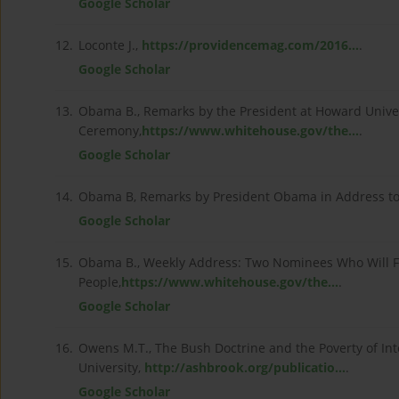
Google Scholar
12.
Loconte J.,
https://providencemag.com/2016...
.
Google Scholar
13.
Obama B., Remarks by the President at Howard Uni
Ceremony,
https://www.whitehouse.gov/the...
.
Google Scholar
14.
Obama B, Remarks by President Obama in Address to
Google Scholar
15.
Obama B., Weekly Address: Two Nominees Who Will Fi
People,
https://www.whitehouse.gov/the...
.
Google Scholar
16.
Owens M.T., The Bush Doctrine and the Poverty of Int
University,
http://ashbrook.org/publicatio...
.
Google Scholar