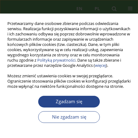
EN
PL
Przetwarzamy dane osobowe zbierane podczas odwiedzania
serwisu. Realizacja funkcji pozyskiwania informacji o użytkownikach
i ich zachowaniu odbywa się poprzez dobrowolnie wprowadzone w
formularzach informacje oraz zapisywanie w urządzeniach
końcowych plików cookies (tzw. ciasteczka). Dane, w tym pliki
cookies, wykorzystywane są w celu realizacji usług, zapewnienia
wygodnego korzystania ze strony oraz w celu monitorowania
ruchu zgodnie z
Polityką prywatności
. Dane są także zbierane i
przetwarzane przez narzędzie Google Analytics (
więcej
).
Możesz zmienić ustawienia cookies w swojej przeglądarce.
Ograniczenie stosowania plików cookies w konfiguracji przeglądarki
może wpłynąć na niektóre funkcjonalności dostępne na stronie.
Autor
Mateusz KRAWCZYK
Zgadzam się
ARTYKUŁ PRZEGLĄDOWY
DIAGNOZA I OCENA SYSTEMU
Nie zgadzam się
INFORMACYJNEGO RATOWNICTWA
Mateusz KRAWCZYK