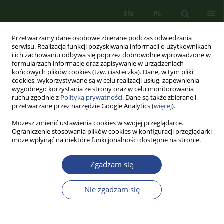
EN
PL
Przetwarzamy dane osobowe zbierane podczas odwiedzania
serwisu. Realizacja funkcji pozyskiwania informacji o użytkownikach
i ich zachowaniu odbywa się poprzez dobrowolnie wprowadzone w
formularzach informacje oraz zapisywanie w urządzeniach
końcowych plików cookies (tzw. ciasteczka). Dane, w tym pliki
cookies, wykorzystywane są w celu realizacji usług, zapewnienia
wygodnego korzystania ze strony oraz w celu monitorowania
ruchu zgodnie z
Polityką prywatności
. Dane są także zbierane i
przetwarzane przez narzędzie Google Analytics (
więcej
).
Możesz zmienić ustawienia cookies w swojej przeglądarce.
Ograniczenie stosowania plików cookies w konfiguracji przeglądarki
może wpłynąć na niektóre funkcjonalności dostępne na stronie.
Autor
Monika DZIEDZIECH
Zgadzam się
ARTYKUŁ PRZEGLĄDOWY
Nie zgadzam się
CYBERBULLYING − WSPÓŁCZESNY WYMIAR
PRZEMOCY