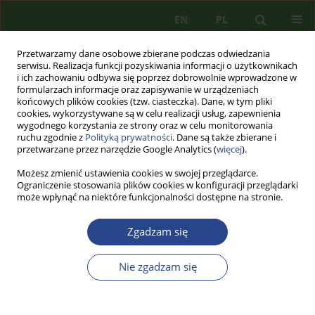
EN
PL
Przetwarzamy dane osobowe zbierane podczas odwiedzania
serwisu. Realizacja funkcji pozyskiwania informacji o użytkownikach
i ich zachowaniu odbywa się poprzez dobrowolnie wprowadzone w
formularzach informacje oraz zapisywanie w urządzeniach
końcowych plików cookies (tzw. ciasteczka). Dane, w tym pliki
cookies, wykorzystywane są w celu realizacji usług, zapewnienia
wygodnego korzystania ze strony oraz w celu monitorowania
ruchu zgodnie z
Polityką prywatności
. Dane są także zbierane i
przetwarzane przez narzędzie Google Analytics (
więcej
).
Możesz zmienić ustawienia cookies w swojej przeglądarce.
Ograniczenie stosowania plików cookies w konfiguracji przeglądarki
może wpłynąć na niektóre funkcjonalności dostępne na stronie.
Autor
Suhel MOUSSA
Zgadzam się
ARTYKUŁ PRZEGLĄDOWY
Nie zgadzam się
IMPAS SYRYJSKI I JEGO WPŁYW NA
BEZPIECZEŃSTWO W REGIONIE –
PROBLEMATYKA UCHODŹCÓW NA OBSZARZE