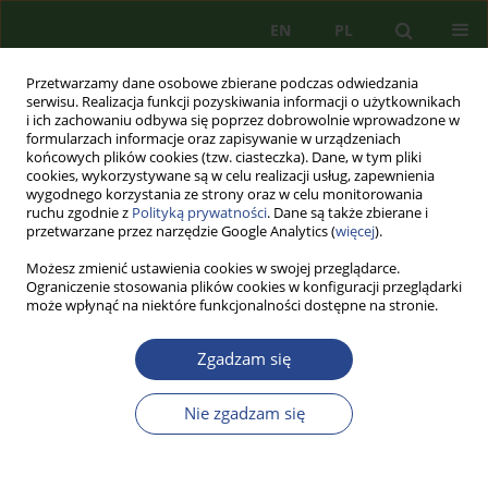
EN
PL
Przetwarzamy dane osobowe zbierane podczas odwiedzania
serwisu. Realizacja funkcji pozyskiwania informacji o użytkownikach
i ich zachowaniu odbywa się poprzez dobrowolnie wprowadzone w
formularzach informacje oraz zapisywanie w urządzeniach
końcowych plików cookies (tzw. ciasteczka). Dane, w tym pliki
cookies, wykorzystywane są w celu realizacji usług, zapewnienia
wygodnego korzystania ze strony oraz w celu monitorowania
ruchu zgodnie z
Polityką prywatności
. Dane są także zbierane i
przetwarzane przez narzędzie Google Analytics (
więcej
).
Możesz zmienić ustawienia cookies w swojej przeglądarce.
Ograniczenie stosowania plików cookies w konfiguracji przeglądarki
może wpłynąć na niektóre funkcjonalności dostępne na stronie.
2/2011 vol. 2
Zgadzam się
ARTYKUŁ PRZEGLĄDOWY
Nie zgadzam się
DZIAŁANIA PRECYZYJNE –
TERRORYZM