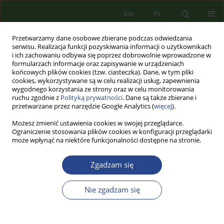
EN
PL
Przetwarzamy dane osobowe zbierane podczas odwiedzania
serwisu. Realizacja funkcji pozyskiwania informacji o użytkownikach
i ich zachowaniu odbywa się poprzez dobrowolnie wprowadzone w
formularzach informacje oraz zapisywanie w urządzeniach
końcowych plików cookies (tzw. ciasteczka). Dane, w tym pliki
cookies, wykorzystywane są w celu realizacji usług, zapewnienia
wygodnego korzystania ze strony oraz w celu monitorowania
ruchu zgodnie z
Polityką prywatności
. Dane są także zbierane i
przetwarzane przez narzędzie Google Analytics (
więcej
).
Możesz zmienić ustawienia cookies w swojej przeglądarce.
Ograniczenie stosowania plików cookies w konfiguracji przeglądarki
może wpłynąć na niektóre funkcjonalności dostępne na stronie.
1/2011 vol. 1
Zgadzam się
KRONIKA
Nie zgadzam się
KRONIKA NAJWAŻNIEJSZYCH
WYDARZEŃ W INSTYTUCIE