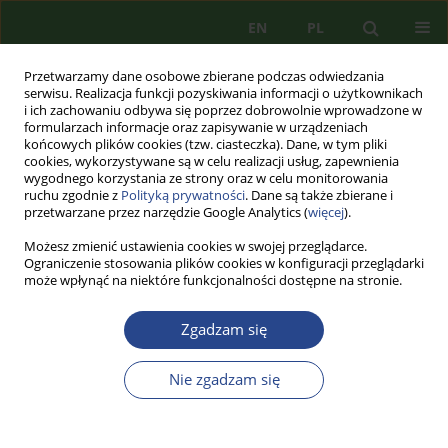
EN
PL
Przetwarzamy dane osobowe zbierane podczas odwiedzania
serwisu. Realizacja funkcji pozyskiwania informacji o użytkownikach
i ich zachowaniu odbywa się poprzez dobrowolnie wprowadzone w
formularzach informacje oraz zapisywanie w urządzeniach
końcowych plików cookies (tzw. ciasteczka). Dane, w tym pliki
cookies, wykorzystywane są w celu realizacji usług, zapewnienia
wygodnego korzystania ze strony oraz w celu monitorowania
ruchu zgodnie z
Polityką prywatności
. Dane są także zbierane i
przetwarzane przez narzędzie Google Analytics (
więcej
).
Możesz zmienić ustawienia cookies w swojej przeglądarce.
Ograniczenie stosowania plików cookies w konfiguracji przeglądarki
może wpłynąć na niektóre funkcjonalności dostępne na stronie.
1/2011 vol. 1
Zgadzam się
ARTYKUŁ PRZEGLĄDOWY
Nie zgadzam się
O ZAGROŻENIACH DLA
SKUTECZNEJ OCHRONY