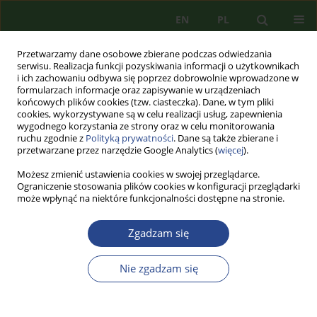
EN
PL
Przetwarzamy dane osobowe zbierane podczas odwiedzania
serwisu. Realizacja funkcji pozyskiwania informacji o użytkownikach
i ich zachowaniu odbywa się poprzez dobrowolnie wprowadzone w
formularzach informacje oraz zapisywanie w urządzeniach
końcowych plików cookies (tzw. ciasteczka). Dane, w tym pliki
cookies, wykorzystywane są w celu realizacji usług, zapewnienia
wygodnego korzystania ze strony oraz w celu monitorowania
ruchu zgodnie z
Polityką prywatności
. Dane są także zbierane i
przetwarzane przez narzędzie Google Analytics (
więcej
).
Możesz zmienić ustawienia cookies w swojej przeglądarce.
Ograniczenie stosowania plików cookies w konfiguracji przeglądarki
może wpłynąć na niektóre funkcjonalności dostępne na stronie.
1/2018 vol. 13
Zgadzam się
ARTYKUŁ PRZEGLĄDOWY
Nie zgadzam się
WOKÓŁ BEZPIECZEŃSTWA
EGZYSTENCJALNEGO, CZYLI