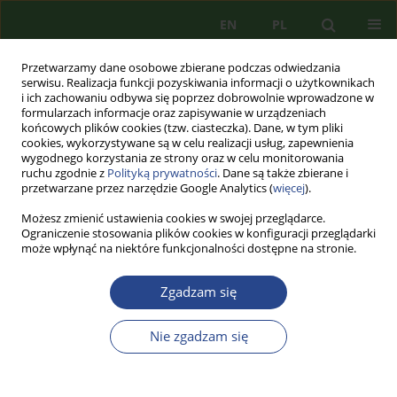
EN
PL
Przetwarzamy dane osobowe zbierane podczas odwiedzania
serwisu. Realizacja funkcji pozyskiwania informacji o użytkownikach
i ich zachowaniu odbywa się poprzez dobrowolnie wprowadzone w
formularzach informacje oraz zapisywanie w urządzeniach
końcowych plików cookies (tzw. ciasteczka). Dane, w tym pliki
cookies, wykorzystywane są w celu realizacji usług, zapewnienia
wygodnego korzystania ze strony oraz w celu monitorowania
ruchu zgodnie z
Polityką prywatności
. Dane są także zbierane i
przetwarzane przez narzędzie Google Analytics (
więcej
).
Możesz zmienić ustawienia cookies w swojej przeglądarce.
Ograniczenie stosowania plików cookies w konfiguracji przeglądarki
może wpłynąć na niektóre funkcjonalności dostępne na stronie.
3/2025 vol. 37
Zgadzam się
ARTYKUŁ PRZEGLĄDOWY
Nie zgadzam się
RUTYNA W PRACY PERSONELU
SŁUŻBY INŻYNIERYJNO-