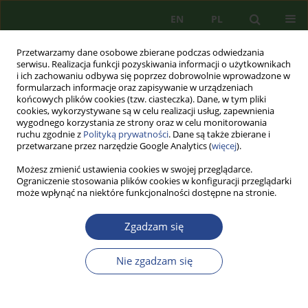
EN
PL
Przetwarzamy dane osobowe zbierane podczas odwiedzania
serwisu. Realizacja funkcji pozyskiwania informacji o użytkownikach
i ich zachowaniu odbywa się poprzez dobrowolnie wprowadzone w
formularzach informacje oraz zapisywanie w urządzeniach
końcowych plików cookies (tzw. ciasteczka). Dane, w tym pliki
cookies, wykorzystywane są w celu realizacji usług, zapewnienia
wygodnego korzystania ze strony oraz w celu monitorowania
ruchu zgodnie z
Polityką prywatności
. Dane są także zbierane i
przetwarzane przez narzędzie Google Analytics (
więcej
).
Możesz zmienić ustawienia cookies w swojej przeglądarce.
Ograniczenie stosowania plików cookies w konfiguracji przeglądarki
może wpłynąć na niektóre funkcjonalności dostępne na stronie.
1/2015 vol. 7
Zgadzam się
ARTYKUŁ PRZEGLĄDOWY
Nie zgadzam się
ŚRODOWISKO
BEZPIECZEŃSTWA PAŃSTWA