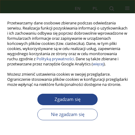
EN
PL
Przetwarzamy dane osobowe zbierane podczas odwiedzania
serwisu. Realizacja funkcji pozyskiwania informacji o użytkownikach
i ich zachowaniu odbywa się poprzez dobrowolnie wprowadzone w
formularzach informacje oraz zapisywanie w urządzeniach
końcowych plików cookies (tzw. ciasteczka). Dane, w tym pliki
cookies, wykorzystywane są w celu realizacji usług, zapewnienia
wygodnego korzystania ze strony oraz w celu monitorowania
ruchu zgodnie z
Polityką prywatności
. Dane są także zbierane i
przetwarzane przez narzędzie Google Analytics (
więcej
).
Możesz zmienić ustawienia cookies w swojej przeglądarce.
Ograniczenie stosowania plików cookies w konfiguracji przeglądarki
może wpłynąć na niektóre funkcjonalności dostępne na stronie.
Słowo kluczowe
Państwowa
Zgadzam się
Dyrekcja Zarządzania
Kryzysowego
Nie zgadzam się
ARTYKUŁ PRZEGLĄDOWY