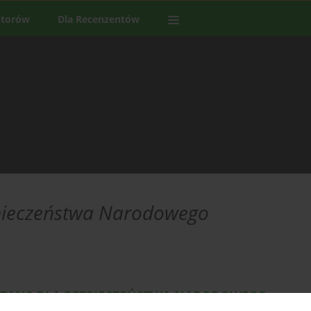
utorów
Dla Recenzentów
zpieczeństwa Narodowego
SZANS DLA BEZPIECZEŃSTWA NARODOWEGO