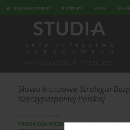
Najnowszy Numer
Archiwum
O Nas
Dla A
Słowo kluczowe
Strategia Be
Rzeczypospolitej Polskiej
ARTYKUŁ PRZEGLĄDOWY
PROGNOZA WYZWAŃ, ZAGROŻEŃ, RYZYK I 