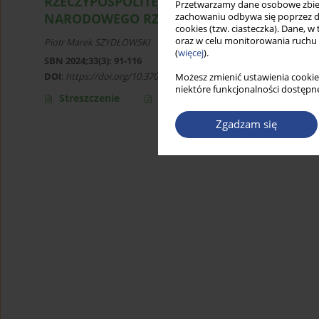
RZECZYPOSPOLITEJ POLSKIEJ NA PODSTAW
Przetwarzamy dane osobowe zbiera
NARODOWEGO RZECZYPOSPOLITEJ POLSKIEJ
zachowaniu odbywa się poprzez d
cookies (tzw. ciasteczka). Dane, w
oraz w celu monitorowania ruchu
Piotr Marek SZYDŁOWSKI
(
więcej
).
SBN 2024;33(3): 91-116
DOI
:
https://doi.org/10.37055/sbn/189937
Możesz zmienić ustawienia cookie
niektóre funkcjonalności dostępne
Streszczenie
Artykuł
(PDF)
Zgadzam się