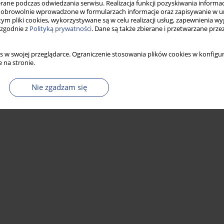
IE DOKUMENTÓW STRATEGII BEZPIECZEŃSTWA
ne podczas odwiedzania serwisu. Realizacja funkcji pozyskiwania informacj
 W LATACH 2014 ORAZ 2020
obrowolnie wprowadzone w formularzach informacje oraz zapisywanie w u
 tym pliki cookies, wykorzystywane są w celu realizacji usług, zapewnienia 
 zgodnie z
Polityką prywatności
. Dane są także zbierane i przetwarzane prze
s w swojej przeglądarce. Ograniczenie stosowania plików cookies w konfigur
 na stronie.
Statystyki
Nie zgadzam się