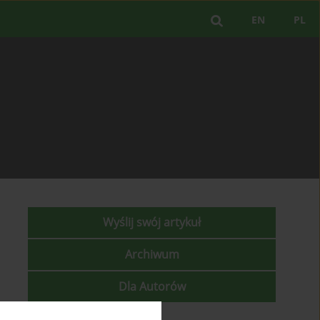
EN
PL
Wyślij swój artykuł
Archiwum
Dla Autorów