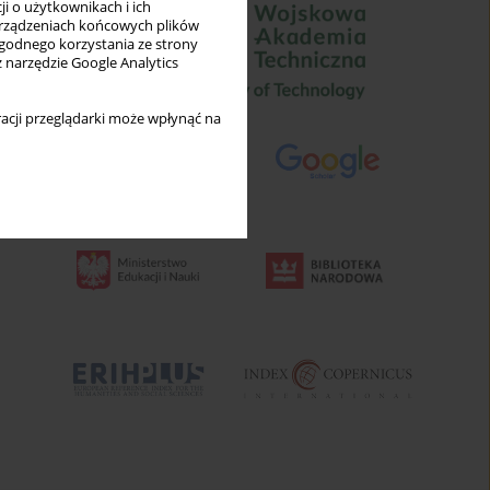
i o użytkownikach i ich
rządzeniach końcowych plików
wygodnego korzystania ze strony
z narzędzie Google Analytics
acji przeglądarki może wpłynąć na