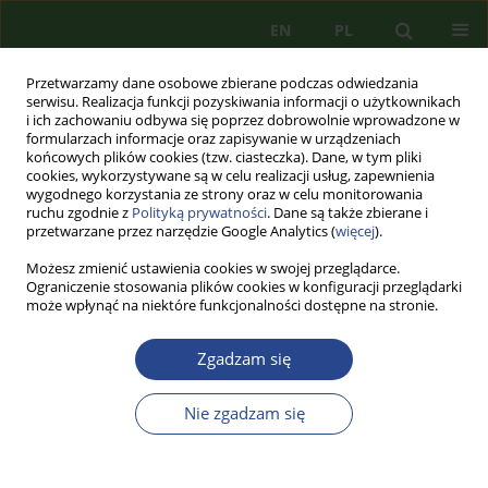
EN
PL
Przetwarzamy dane osobowe zbierane podczas odwiedzania
serwisu. Realizacja funkcji pozyskiwania informacji o użytkownikach
i ich zachowaniu odbywa się poprzez dobrowolnie wprowadzone w
formularzach informacje oraz zapisywanie w urządzeniach
końcowych plików cookies (tzw. ciasteczka). Dane, w tym pliki
cookies, wykorzystywane są w celu realizacji usług, zapewnienia
wygodnego korzystania ze strony oraz w celu monitorowania
ruchu zgodnie z
Polityką prywatności
. Dane są także zbierane i
przetwarzane przez narzędzie Google Analytics (
więcej
).
Możesz zmienić ustawienia cookies w swojej przeglądarce.
Ograniczenie stosowania plików cookies w konfiguracji przeglądarki
może wpłynąć na niektóre funkcjonalności dostępne na stronie.
Autor
Piotr SZYDŁOWSKI
Zgadzam się
ARTYKUŁ PRZEGLĄDOWY
KONCEPCJA OBRONY CYWILNEJ W
Nie zgadzam się
RZECZYPOSPOLITEJ POLSKIEJ
Piotr Marek SZYDŁOWSKI