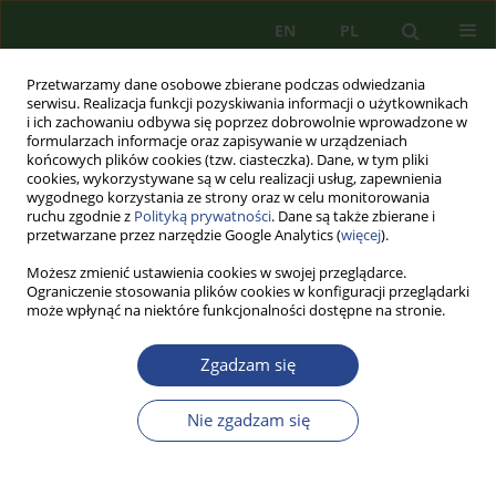
EN
PL
Przetwarzamy dane osobowe zbierane podczas odwiedzania
serwisu. Realizacja funkcji pozyskiwania informacji o użytkownikach
i ich zachowaniu odbywa się poprzez dobrowolnie wprowadzone w
formularzach informacje oraz zapisywanie w urządzeniach
końcowych plików cookies (tzw. ciasteczka). Dane, w tym pliki
cookies, wykorzystywane są w celu realizacji usług, zapewnienia
wygodnego korzystania ze strony oraz w celu monitorowania
ruchu zgodnie z
Polityką prywatności
. Dane są także zbierane i
przetwarzane przez narzędzie Google Analytics (
więcej
).
Możesz zmienić ustawienia cookies w swojej przeglądarce.
Ograniczenie stosowania plików cookies w konfiguracji przeglądarki
może wpłynąć na niektóre funkcjonalności dostępne na stronie.
Słowo kluczowe
zdrada stanu
Zgadzam się
ARTYKUŁ PRZEGLĄDOWY
Nie zgadzam się
ZDRADA STANU JAKO CZYN GODZĄCY W
PODSTAWY BEZPIECZEŃSTWA
RZECZYPOSPOLITEJ POLSKIEJ