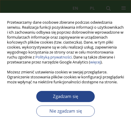
EN
PL
Przetwarzamy dane osobowe zbierane podczas odwiedzania
serwisu. Realizacja funkcji pozyskiwania informacji o użytkownikach
i ich zachowaniu odbywa się poprzez dobrowolnie wprowadzone w
formularzach informacje oraz zapisywanie w urządzeniach
końcowych plików cookies (tzw. ciasteczka). Dane, w tym pliki
cookies, wykorzystywane są w celu realizacji usług, zapewnienia
wygodnego korzystania ze strony oraz w celu monitorowania
ruchu zgodnie z
Polityką prywatności
. Dane są także zbierane i
przetwarzane przez narzędzie Google Analytics (
więcej
).
Możesz zmienić ustawienia cookies w swojej przeglądarce.
Ograniczenie stosowania plików cookies w konfiguracji przeglądarki
może wpłynąć na niektóre funkcjonalności dostępne na stronie.
1/2021 vol. 19
Zgadzam się
ARTYKUŁ PRZEGLĄDOWY
Nie zgadzam się
ZDRADA STANU JAKO CZYN
GODZĄCY W PODSTAWY