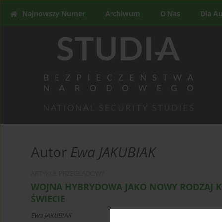
Najnowszy Numer
Archiwum
O Nas
Dla A
Autor
Ewa JAKUBIAK
ARTYKUŁ PRZEGLĄDOWY
WOJNA HYBRYDOWA JAKO NOWY RODZAJ K
ŚWIECIE
Ewa JAKUBIAK