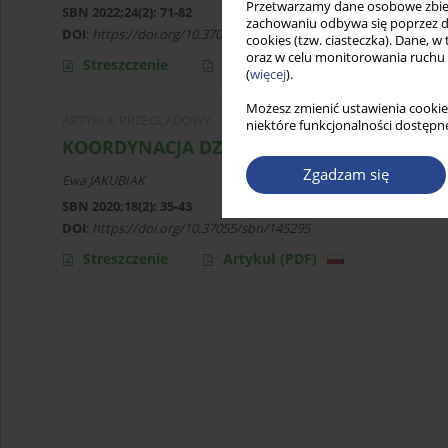
Przetwarzamy dane osobowe zbiera
SBN 2022;24(2): 71-82
zachowaniu odbywa się poprzez d
DOI
:
https://doi.org/10.37055/sbn/151015
cookies (tzw. ciasteczka). Dane, w
oraz w celu monitorowania ruchu
Streszczenie
Artykuł
(PDF)
(
więcej
).
Możesz zmienić ustawienia cookie
ARTYKUŁ PRZEGLĄDOWY
niektóre funkcjonalności dostępne
KOORDYNACJA DZIAŁANIA KRAJOWEGO SYS
Zgadzam się
Ewa JAKUBIAK
SBN 2020;18(2): 35-43
DOI
:
https://doi.org/10.37055/sbn/145295
Streszczenie
Artykuł
(PDF)