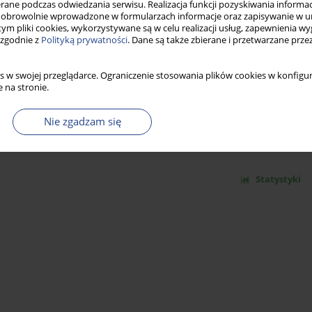
ne podczas odwiedzania serwisu. Realizacja funkcji pozyskiwania informacj
obrowolnie wprowadzone w formularzach informacje oraz zapisywanie w u
 tym pliki cookies, wykorzystywane są w celu realizacji usług, zapewnienia 
 zgodnie z
Polityką prywatności
. Dane są także zbierane i przetwarzane prze
Statystyki
s w swojej przeglądarce. Ograniczenie stosowania plików cookies w konfigur
 na stronie.
TEMU RATOWNICZO - GAŚNICZEGO W POLSCE
Nie zgadzam się
Statystyki