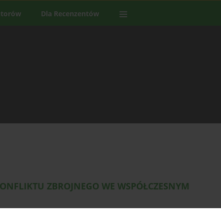
utorów
Dla Recenzentów
ONFLIKTU ZBROJNEGO WE WSPÓŁCZESNYM