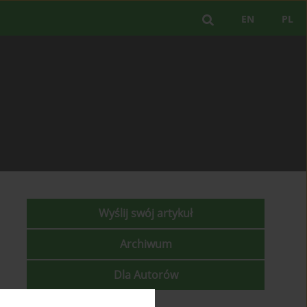
EN
PL
Wyślij swój artykuł
Archiwum
Dla Autorów