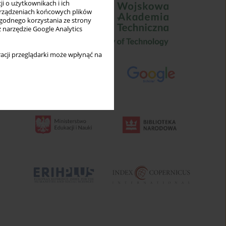
i o użytkownikach i ich
rządzeniach końcowych plików
wygodnego korzystania ze strony
z narzędzie Google Analytics
acji przeglądarki może wpłynąć na