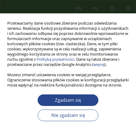
EN
PL
Przetwarzamy dane osobowe zbierane podczas odwiedzania
serwisu. Realizacja funkcji pozyskiwania informacji o użytkownikach
i ich zachowaniu odbywa się poprzez dobrowolnie wprowadzone w
formularzach informacje oraz zapisywanie w urządzeniach
końcowych plików cookies (tzw. ciasteczka). Dane, w tym pliki
cookies, wykorzystywane są w celu realizacji usług, zapewnienia
wygodnego korzystania ze strony oraz w celu monitorowania
ruchu zgodnie z
Polityką prywatności
. Dane są także zbierane i
przetwarzane przez narzędzie Google Analytics (
więcej
).
Możesz zmienić ustawienia cookies w swojej przeglądarce.
Ograniczenie stosowania plików cookies w konfiguracji przeglądarki
może wpłynąć na niektóre funkcjonalności dostępne na stronie.
Autor
Krzysztof KLIMEK
Zgadzam się
ARTYKUŁ PRZEGLĄDOWY
ROZWAŻANIA NAD RELACJAMI POMIĘDZY
Nie zgadzam się
DYSCYPLINĄ NAUK O BEZPIECZEŃSTWIE A
PEDAGOGIKĄ