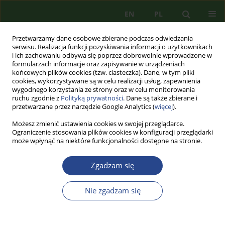
EN
PL
Przetwarzamy dane osobowe zbierane podczas odwiedzania
serwisu. Realizacja funkcji pozyskiwania informacji o użytkownikach
i ich zachowaniu odbywa się poprzez dobrowolnie wprowadzone w
formularzach informacje oraz zapisywanie w urządzeniach
końcowych plików cookies (tzw. ciasteczka). Dane, w tym pliki
cookies, wykorzystywane są w celu realizacji usług, zapewnienia
wygodnego korzystania ze strony oraz w celu monitorowania
ruchu zgodnie z
Polityką prywatności
. Dane są także zbierane i
przetwarzane przez narzędzie Google Analytics (
więcej
).
Możesz zmienić ustawienia cookies w swojej przeglądarce.
Ograniczenie stosowania plików cookies w konfiguracji przeglądarki
może wpłynąć na niektóre funkcjonalności dostępne na stronie.
1/2014 vol. 5
Zgadzam się
ARTYKUŁ PRZEGLĄDOWY
Nie zgadzam się
BEZPIECZEŃSTWO
EKONOMICZNE ORAZ