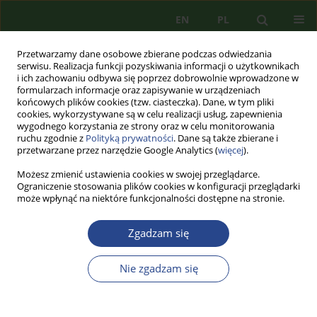
EN
PL
Przetwarzamy dane osobowe zbierane podczas odwiedzania
serwisu. Realizacja funkcji pozyskiwania informacji o użytkownikach
i ich zachowaniu odbywa się poprzez dobrowolnie wprowadzone w
formularzach informacje oraz zapisywanie w urządzeniach
końcowych plików cookies (tzw. ciasteczka). Dane, w tym pliki
cookies, wykorzystywane są w celu realizacji usług, zapewnienia
wygodnego korzystania ze strony oraz w celu monitorowania
ruchu zgodnie z
Polityką prywatności
. Dane są także zbierane i
przetwarzane przez narzędzie Google Analytics (
więcej
).
Możesz zmienić ustawienia cookies w swojej przeglądarce.
Ograniczenie stosowania plików cookies w konfiguracji przeglądarki
może wpłynąć na niektóre funkcjonalności dostępne na stronie.
1/2011 vol. 1
Zgadzam się
ARTYKUŁ PRZEGLĄDOWY
Nie zgadzam się
BIOMETRIA W DOKUMENTACH
IDENTYFIKACYJNYCH