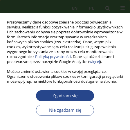
EN
PL
Przetwarzamy dane osobowe zbierane podczas odwiedzania
serwisu. Realizacja funkcji pozyskiwania informacji o użytkownikach
i ich zachowaniu odbywa się poprzez dobrowolnie wprowadzone w
formularzach informacje oraz zapisywanie w urządzeniach
końcowych plików cookies (tzw. ciasteczka). Dane, w tym pliki
cookies, wykorzystywane są w celu realizacji usług, zapewnienia
wygodnego korzystania ze strony oraz w celu monitorowania
ruchu zgodnie z
Polityką prywatności
. Dane są także zbierane i
przetwarzane przez narzędzie Google Analytics (
więcej
).
Możesz zmienić ustawienia cookies w swojej przeglądarce.
Ograniczenie stosowania plików cookies w konfiguracji przeglądarki
może wpłynąć na niektóre funkcjonalności dostępne na stronie.
2/2023 vol. 28
Zgadzam się
ARTYKUŁ PRZEGLĄDOWY
Nie zgadzam się
DEFINIOWANIE POJĘĆ Z
ZAKRESU AUTONOMICZNYCH