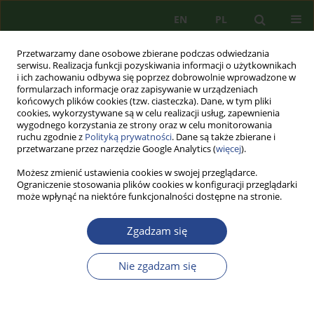
EN
PL
Przetwarzamy dane osobowe zbierane podczas odwiedzania
serwisu. Realizacja funkcji pozyskiwania informacji o użytkownikach
i ich zachowaniu odbywa się poprzez dobrowolnie wprowadzone w
formularzach informacje oraz zapisywanie w urządzeniach
końcowych plików cookies (tzw. ciasteczka). Dane, w tym pliki
cookies, wykorzystywane są w celu realizacji usług, zapewnienia
wygodnego korzystania ze strony oraz w celu monitorowania
ruchu zgodnie z
Polityką prywatności
. Dane są także zbierane i
przetwarzane przez narzędzie Google Analytics (
więcej
).
Możesz zmienić ustawienia cookies w swojej przeglądarce.
Ograniczenie stosowania plików cookies w konfiguracji przeglądarki
może wpłynąć na niektóre funkcjonalności dostępne na stronie.
1/2013 vol. 4
Zgadzam się
ARTYKUŁ PRZEGLĄDOWY
Nie zgadzam się
GENEZA I EWOLUCJA MODELU
ODPOWIEDZIALNOŚCI KARNEJ