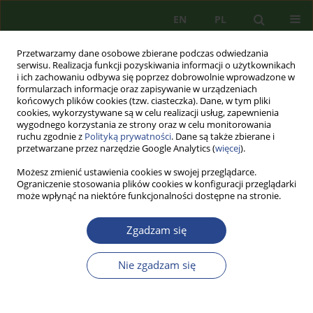
EN
PL
Przetwarzamy dane osobowe zbierane podczas odwiedzania
serwisu. Realizacja funkcji pozyskiwania informacji o użytkownikach
i ich zachowaniu odbywa się poprzez dobrowolnie wprowadzone w
formularzach informacje oraz zapisywanie w urządzeniach
końcowych plików cookies (tzw. ciasteczka). Dane, w tym pliki
cookies, wykorzystywane są w celu realizacji usług, zapewnienia
wygodnego korzystania ze strony oraz w celu monitorowania
ruchu zgodnie z
Polityką prywatności
. Dane są także zbierane i
przetwarzane przez narzędzie Google Analytics (
więcej
).
Możesz zmienić ustawienia cookies w swojej przeglądarce.
Ograniczenie stosowania plików cookies w konfiguracji przeglądarki
może wpłynąć na niektóre funkcjonalności dostępne na stronie.
4/2022 vol. 26
Zgadzam się
ARTYKUŁ PRZEGLĄDOWY
Nie zgadzam się
MEDIA SPOŁECZNOŚCIOWE
JAKO NARZĘDZIE