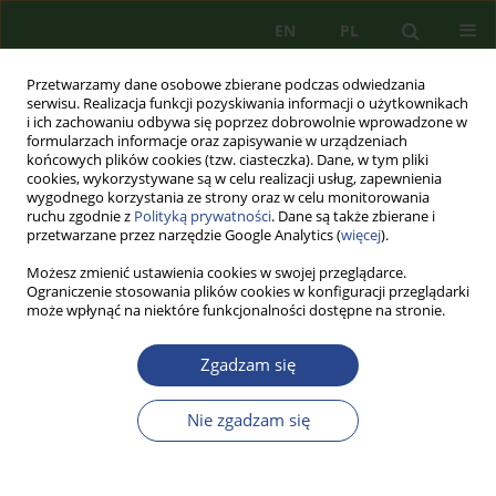
EN
PL
Przetwarzamy dane osobowe zbierane podczas odwiedzania
serwisu. Realizacja funkcji pozyskiwania informacji o użytkownikach
i ich zachowaniu odbywa się poprzez dobrowolnie wprowadzone w
formularzach informacje oraz zapisywanie w urządzeniach
końcowych plików cookies (tzw. ciasteczka). Dane, w tym pliki
cookies, wykorzystywane są w celu realizacji usług, zapewnienia
wygodnego korzystania ze strony oraz w celu monitorowania
ruchu zgodnie z
Polityką prywatności
. Dane są także zbierane i
przetwarzane przez narzędzie Google Analytics (
więcej
).
Możesz zmienić ustawienia cookies w swojej przeglądarce.
Ograniczenie stosowania plików cookies w konfiguracji przeglądarki
może wpłynąć na niektóre funkcjonalności dostępne na stronie.
Słowo kluczowe
produkcja
Zgadzam się
ARTYKUŁ ORYGINALNY
BEZPIECZEŃSTWO PRODUKCJI UZBROJENIA I
Nie zgadzam się
SPRZĘTU WOJSKOWEGO - POTWIERDZENIA
METROLOGICZNE CZUJNIKÓW ZEGAROWYCH