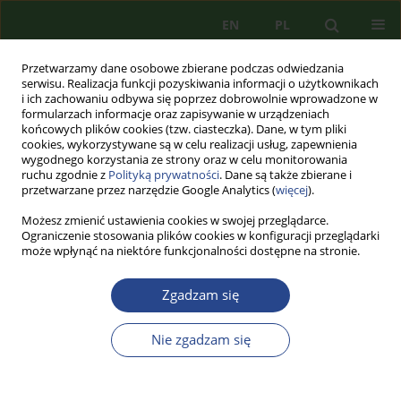
EN
PL
Przetwarzamy dane osobowe zbierane podczas odwiedzania
serwisu. Realizacja funkcji pozyskiwania informacji o użytkownikach
i ich zachowaniu odbywa się poprzez dobrowolnie wprowadzone w
formularzach informacje oraz zapisywanie w urządzeniach
końcowych plików cookies (tzw. ciasteczka). Dane, w tym pliki
cookies, wykorzystywane są w celu realizacji usług, zapewnienia
wygodnego korzystania ze strony oraz w celu monitorowania
ruchu zgodnie z
Polityką prywatności
. Dane są także zbierane i
przetwarzane przez narzędzie Google Analytics (
więcej
).
Możesz zmienić ustawienia cookies w swojej przeglądarce.
Ograniczenie stosowania plików cookies w konfiguracji przeglądarki
może wpłynąć na niektóre funkcjonalności dostępne na stronie.
1/2013 vol. 4
Zgadzam się
ARTYKUŁ PRZEGLĄDOWY
Nie zgadzam się
WSPÓŁPRACA
TRANSGRANICZNA W UNII