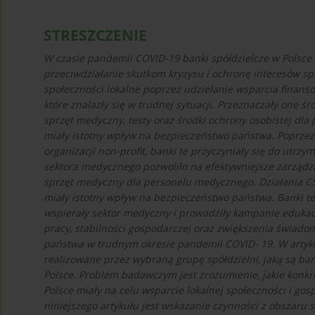
STRESZCZENIE
W czasie pandemii COVID-19 banki spółdzielcze w Polsce
przeciwdziałanie skutkom kryzysu i ochronę interesów sp
społeczności lokalne poprzez udzielanie wsparcia finanso
które znalazły się w trudnej sytuacji. Przeznaczały one 
sprzęt medyczny, testy oraz środki ochrony osobistej dl
miały istotny wpływ na bezpieczeństwo państwa. Poprzez
organizacji non-profit, banki te przyczyniały się do utrzy
sektora medycznego pozwoliło na efektywniejsze zarządz
sprzęt medyczny dla personelu medycznego. Działania C
miały istotny wpływ na bezpieczeństwo państwa. Banki t
wspierały sektor medyczny i prowadziły kampanie edukacy
pracy, stabilności gospodarczej oraz zwiększenia świadom
państwa w trudnym okresie pandemii COVID- 19. W artyku
realizowane przez wybraną grupę spółdzielni, jaką są ban
Polsce. Problem badawczym jest zrozumienie, jakie konk
Polsce miały na celu wsparcie lokalnej społeczności i g
niniejszego artykułu jest wskazanie czynności z obszaru 