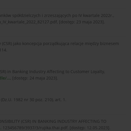
nków spółdzielczych i zrzeszających po IV kwartale 2022r.,
o_IV_kwartale_2022_82127.pdf, [dostęp: 23 maja 2023].
ity (CSR) jako koncepcja porządkująca relacje między biznesem
114.
SR) in Banking Industry Affecting to Customer Loyalty,
le/...
, [dostęp: 24 maja 2023].
Dz.U. 1982 nr 30 poz. 210), art. 1.
ONSIBILITY (CSR) IN BANKING INDUSTRY AFFECTING TO
.
123456789/3937/3/rujika.thai.pdf, [dostęp: 12.05.2023].