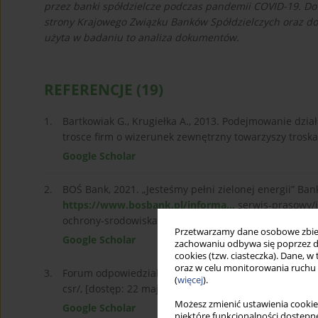
przez banki spółdzielcze podczas pandemii COVID-19. Do 
strony Krajowego Związku Banków Spółdzielczych oraz dok
użyta w badaniu to analiza dokumentów.
REFERENCJE
(19)
1.
Bartkowiak G., Krugiełka A., 2013. Podejmowanie dzia
trosce firm o wizerunek zewnętrzny towarzyszy troska
Google Scholar
2.
BOŚ Bank, 2021. „Jesteśmy pełni zielonej energii” Ba
https://www.bosbank.pl/informa...
serwis-prasowy/i
ochrony-srodowiskaprezentuje- strategie-na-lata-2021
Przetwarzamy dane osobowe zbiera
Google Scholar
zachowaniu odbywa się poprzez d
cookies (tzw. ciasteczka). Dane, w
oraz w celu monitorowania ruchu
3.
Forum odpowiedzialnego biznesu, 2011. Filantropia a
(
więcej
).
csr/, [dostęp: 22 maja 2023].
Możesz zmienić ustawienia cookie
Google Scholar
niektóre funkcjonalności dostępne