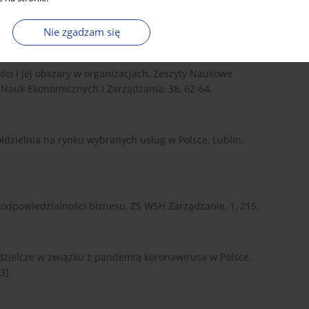
/odpowiedzialnybiznes.p...
iso-26-000/, [dostęp: 19.04.2023].
Nie zgadzam się
ści i jej obszary w organizacjach, Zeszyty Naukowe
 Nauk Ekonomicznych i Zarządzania, 38, 62-64.
półdzielnia na rynku wybranych usług w Polsce, Lublin:
 odpowiedzialności biznesu, ZS WSH Zarządzanie, 1, 215.
dzielcze w związku z pandemią koronawirusa w Polsce,
3].