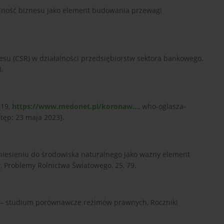
alność biznesu jako element budowania przewagi
esu (CSR) w działalności przedsiębiorstw sektora bankowego.
8.
-19,
https://www.medonet.pl/koronaw...
, who-oglasza-
tęp: 23 maja 2023].
dniesieniu do środowiska naturalnego jako wazny element
, Problemy Rolnictwa Światowego, 25, 79.
u – studium porównawcze reżimów prawnych, Roczniki