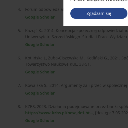
4.
Forum odpowiedzialnego biznesu, ISO 26 000
https:/
Zgadzam się
Google Scholar
5.
Kazojć K., 2014. Koncepcja społecznej odpowiedzialno
Uniwersytetu Szczecińskiego. Studia i Prace Wydziału
Google Scholar
6.
Kotlińska J., Zuba-Ciszewska M., Kotliński G., 2021. S
Towarzystwo Naukowe KUL, 38-51.
Google Scholar
7.
Kowalska S., 2014. Argumenty za i przeciw społecznej
Google Scholar
8.
KZBS, 2023. Działania podejmowane przez banki spół
https://www.kzbs.pl/new_dc1.ht...
, [dostęp: 7.05.202
Google Scholar