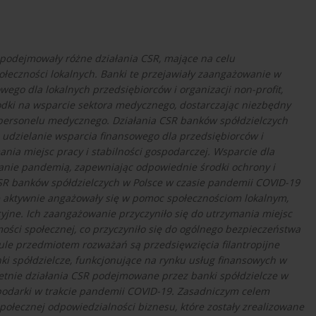
 podejmowały różne działania CSR, mające na celu
ołeczności lokalnych. Banki te przejawiały zaangażowanie w
wego dla lokalnych przedsiębiorców i organizacji non-profit,
środki na wsparcie sektora medycznego, dostarczając niezbędny
a personelu medycznego. Działania CSR banków spółdzielczych
 udzielanie wsparcia finansowego dla przedsiębiorców i
mania miejsc pracy i stabilności gospodarczej. Wsparcie dla
anie pandemią, zapewniając odpowiednie środki ochrony i
SR banków spółdzielczych w Polsce w czasie pandemii COVID-19
e aktywnie angażowały się w pomoc społecznościom lokalnym,
jne. Ich zaangażowanie przyczyniło się do utrzymania miejsc
ości społecznej, co przyczyniło się do ogólnego bezpieczeństwa
le przedmiotem rozważań są przedsięwzięcia filantropijne
ki spółdzielcze, funkcjonujące na rynku usług finansowych w
retnie działania CSR podejmowane przez banki spółdzielcze w
ospodarki w trakcie pandemii COVID-19. Zasadniczym celem
społecznej odpowiedzialności biznesu, które zostały zrealizowane