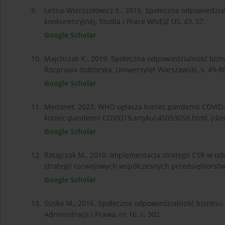
9.
Leśna-Wierszołowicz E., 2016. Społeczna odpowiedzi
konkurencyjnej, Studia i Prace WNEIZ US, 43, 57.
Google Scholar
10.
Majchrzak K., 2019. Społeczna odpowiedzialność bizn
Rozprawa doktorska, Uniwersytet Warszawski, s. 49-8
Google Scholar
11.
Medonet, 2023. WHO ogłasza koniec pandemii COVID
koniec-pandemii COVID19,artykul,45093058.html, [dos
Google Scholar
12.
Ratajczak M., 2010. Implementacja strategii CSR w o
strategii rozwojowych współczesnych przedsiębiorstw
Google Scholar
13.
Suska M., 2016. Społeczna odpowiedzialność biznes
Administracji i Prawa, nr 16, s. 302.