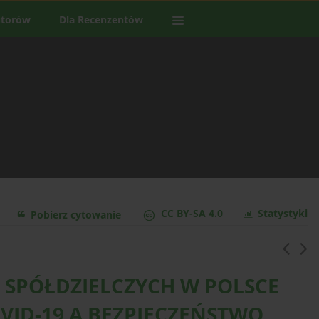
utorów
Dla Recenzentów
CC BY-SA 4.0
Statystyki
Pobierz cytowanie
 SPÓŁDZIELCZYCH W POLSCE
VID-19 A BEZPIECZEŃSTWO