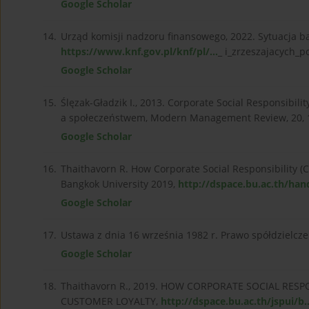
Google Scholar
14.
Urząd komisji nadzoru finansowego, 2022. Sytuacja ba
https://www.knf.gov.pl/knf/pl/...
_ i_zrzeszajacych_p
Google Scholar
15.
Ślęzak-Gładzik I., 2013. Corporate Social Responsibil
a społeczeństwem, Modern Management Review, 20, 
Google Scholar
16.
Thaithavorn R. How Corporate Social Responsibility (C
Bangkok University 2019,
http://dspace.bu.ac.th/hand
Google Scholar
17.
Ustawa z dnia 16 września 1982 r. Prawo spółdzielcze (
Google Scholar
18.
Thaithavorn R., 2019. HOW CORPORATE SOCIAL RESP
CUSTOMER LOYALTY,
http://dspace.bu.ac.th/jspui/b..