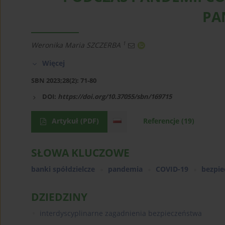
PA
1
Weronika Maria SZCZERBA
Więcej
SBN 2023;28(2): 71-80
DOI:
https://doi.org/10.37055/sbn/169715
Artykuł
(PDF)
Referencje
(19)
SŁOWA KLUCZOWE
banki spółdzielcze
pandemia
COVID-19
bezpi
DZIEDZINY
interdyscyplinarne zagadnienia bezpieczeństwa