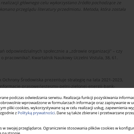
realizacji głównego celu wykorzystano źródło pochodzące ze
onano przeglądu literatury przedmiotu. Metoda, która została
łań odpowiedzialnych społecznie a „zdrowie organizacji” – czy
 o pracownika?, Kwartalnik Naukowy Uczelni Vistula, 38, 61.
nk Ochrony Środowiska prezentuje strategię na lata 2021-2023,
nformacje-prasowe/jestesmy-pelni-zielonej-energii-bank-
-2023, [dostęp: 12 maja 2023].
ne podczas odwiedzania serwisu. Realizacja funkcji pozyskiwania informacj
obrowolnie wprowadzone w formularzach informacje oraz zapisywanie w u
 tym pliki cookies, wykorzystywane są w celu realizacji usług, zapewnienia 
 zgodnie z
Polityką prywatności
. Dane są także zbierane i przetwarzane prze
 CSR,
https://odpowiedzialnybiznes.p...
artykuly/filantropia-a-
s w swojej przeglądarce. Ograniczenie stosowania plików cookies w konfigur
 na stronie.