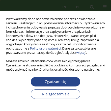
EN
PL
Przetwarzamy dane osobowe zbierane podczas odwiedzania
serwisu. Realizacja funkcji pozyskiwania informacji o użytkownikach
i ich zachowaniu odbywa się poprzez dobrowolnie wprowadzone w
formularzach informacje oraz zapisywanie w urządzeniach
końcowych plików cookies (tzw. ciasteczka). Dane, w tym pliki
cookies, wykorzystywane są w celu realizacji usług, zapewnienia
wygodnego korzystania ze strony oraz w celu monitorowania
ruchu zgodnie z
Polityką prywatności
. Dane są także zbierane i
przetwarzane przez narzędzie Google Analytics (
więcej
).
Możesz zmienić ustawienia cookies w swojej przeglądarce.
Ograniczenie stosowania plików cookies w konfiguracji przeglądarki
może wpłynąć na niektóre funkcjonalności dostępne na stronie.
2/2022 vol. 24
Zgadzam się
ARTYKUŁ PRZEGLĄDOWY
Nie zgadzam się
POPULACJA LUDZKA W
KONFRONTACJI Z NATURĄ -