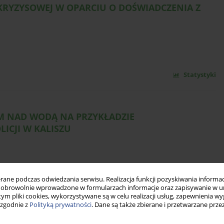
 KRYZYSOWEJ W OPARCIU O DOŚWIADCZENIA Z
Statystyki
EM NAD WODĄ NA PRZYKŁADZIE
ICJI W KALISZU
ne podczas odwiedzania serwisu. Realizacja funkcji pozyskiwania informacj
Statystyki
obrowolnie wprowadzone w formularzach informacje oraz zapisywanie w u
 tym pliki cookies, wykorzystywane są w celu realizacji usług, zapewnienia 
 zgodnie z
Polityką prywatności
. Dane są także zbierane i przetwarzane prze