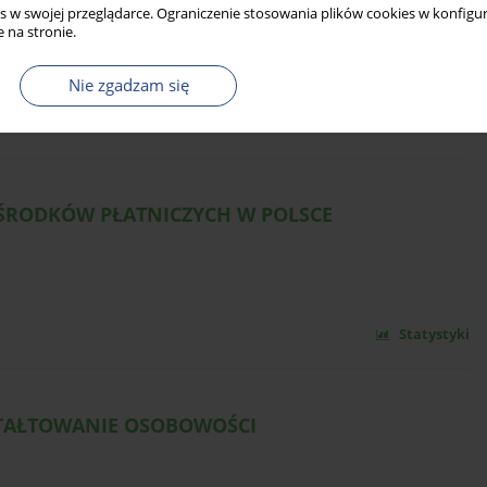
DPOWIEDŹ NA KRYZYS DEMOKRACJI
s w swojej przeglądarce. Ograniczenie stosowania plików cookies w konfigur
 na stronie.
Nie zgadzam się
Statystyki
 ŚRODKÓW PŁATNICZYCH W POLSCE
Statystyki
TAŁTOWANIE OSOBOWOŚCI