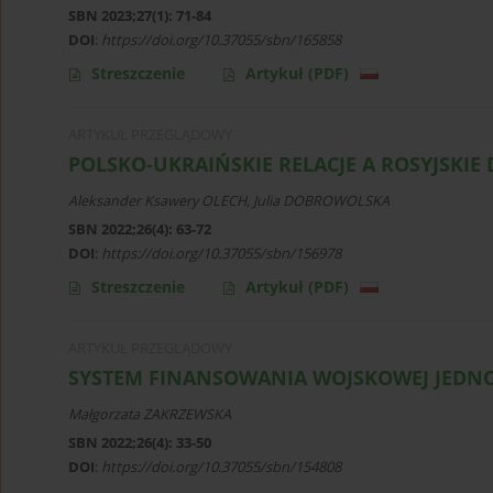
SBN 2023;27(1): 71-84
DOI
:
https://doi.org/10.37055/sbn/165858
Streszczenie
Artykuł
(PDF)
ARTYKUŁ PRZEGLĄDOWY
POLSKO-UKRAIŃSKIE RELACJE A ROSYJSKIE
Aleksander Ksawery OLECH
,
Julia DOBROWOLSKA
SBN 2022;26(4): 63-72
DOI
:
https://doi.org/10.37055/sbn/156978
Streszczenie
Artykuł
(PDF)
ARTYKUŁ PRZEGLĄDOWY
SYSTEM FINANSOWANIA WOJSKOWEJ JEDNO
Małgorzata ZAKRZEWSKA
SBN 2022;26(4): 33-50
DOI
:
https://doi.org/10.37055/sbn/154808