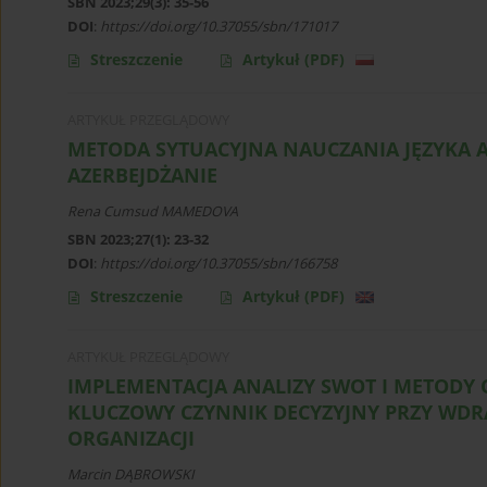
SBN 2023;29(3): 35-56
DOI
:
https://doi.org/10.37055/sbn/171017
Streszczenie
Artykuł
(PDF)
ARTYKUŁ PRZEGLĄDOWY
METODA SYTUACYJNA NAUCZANIA JĘZYKA
AZERBEJDŻANIE
Rena Cumsud MAMEDOVA
SBN 2023;27(1): 23-32
DOI
:
https://doi.org/10.37055/sbn/166758
Streszczenie
Artykuł
(PDF)
ARTYKUŁ PRZEGLĄDOWY
IMPLEMENTACJA ANALIZY SWOT I METODY 
KLUCZOWY CZYNNIK DECYZYJNY PRZY W
ORGANIZACJI
Marcin DĄBROWSKI