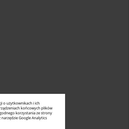
i o użytkownikach i ich
rządzeniach końcowych plików
wygodnego korzystania ze strony
z narzędzie Google Analytics