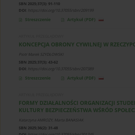
SBN 2025;37(3): 91-110
DOI
:
https://doi.org/10.37055/sbn/209199
Streszczenie
Artykuł
(PDF)
ARTYKUŁ PRZEGLĄDOWY
KONCEPCJA OBRONY CYWILNEJ W RZECZYPO
Piotr Marek SZYDŁOWSKI
SBN 2025;37(3): 43-62
DOI
:
https://doi.org/10.37055/sbn/207389
Streszczenie
Artykuł
(PDF)
ARTYKUŁ PRZEGLĄDOWY
FORMY DZIAŁALNOŚCI ORGANIZACJI STUD
KULTURY BEZPIECZEŃSTWA WŚRÓD SPOŁEC
Katarzyna AMROZY
,
Marta BANASIAK
SBN 2025;36(2): 31-48
DOI
:
https://doi.org/10.37055/sbn/201745