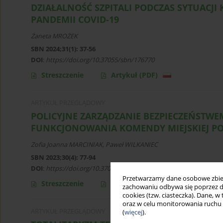
DZIAŁALNOŚĆ SZPITALI PODCZAS SYTUACJI
PANDEMII COVID-19
Żaneta MROŻEK
SBN 2024;31(1): 37-56
DOI
:
https://doi.org/10.37055/sbn/176770
Streszczenie
Artykuł
(PDF)
ARTYKUŁ PRZEGLĄDOWY
POLICYJNE ZARZĄDZANIE BEZPIECZEŃSTW
FUNKCJONOWANIA KOMENDY MIEJSKIEJ POL
Zofia Joanna MARCINIAK
,
Paweł WILKANIEC
SBN 2023;30(4): 77-94
DOI
:
https://doi.org/10.37055/sbn/175890
Przetwarzamy dane osobowe zbiera
Streszczenie
Artykuł
(PDF)
zachowaniu odbywa się poprzez d
cookies (tzw. ciasteczka). Dane, w
oraz w celu monitorowania ruchu
ARTYKUŁ PRZEGLĄDOWY
(
więcej
).