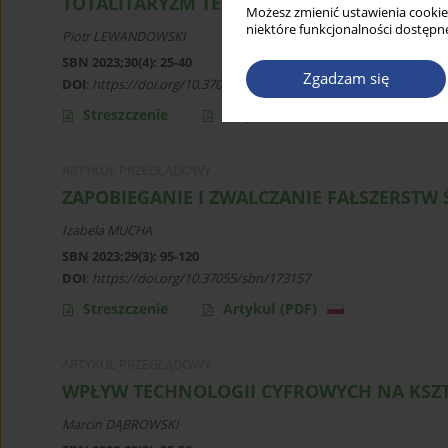
TOTALITARYZM TECHNOKRATYCZNY JAKO O
Możesz zmienić ustawienia cookie
niektóre funkcjonalności dostępne
Piotr LEWANDOWSKI
SBN 2023;30(4): 25-40
Zgadzam się
DOI
:
https://doi.org/10.37055/sbn/174282
Streszczenie
Artykuł
(PDF)
ARTYKUŁ PRZEGLĄDOWY
ZAPOBIEGANIE I ZWALCZANIE FAŁSZERSTW
Izabela MUCHA
SBN 2023;29(3): 95-120
DOI
:
https://doi.org/10.37055/sbn/173157
Streszczenie
Artykuł
(PDF)
ARTYKUŁ PRZEGLĄDOWY
WPŁYW TECHNOLOGII CYFROWYCH NA KSZ
Marcin DĄBROWSKI