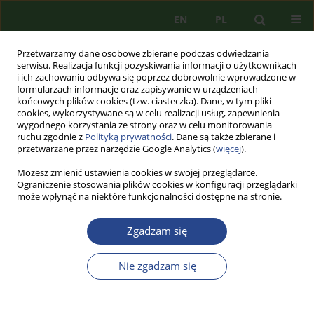
EN
PL
Przetwarzamy dane osobowe zbierane podczas odwiedzania
serwisu. Realizacja funkcji pozyskiwania informacji o użytkownikach
i ich zachowaniu odbywa się poprzez dobrowolnie wprowadzone w
formularzach informacje oraz zapisywanie w urządzeniach
końcowych plików cookies (tzw. ciasteczka). Dane, w tym pliki
cookies, wykorzystywane są w celu realizacji usług, zapewnienia
wygodnego korzystania ze strony oraz w celu monitorowania
ruchu zgodnie z
Polityką prywatności
. Dane są także zbierane i
przetwarzane przez narzędzie Google Analytics (
więcej
).
Możesz zmienić ustawienia cookies w swojej przeglądarce.
Ograniczenie stosowania plików cookies w konfiguracji przeglądarki
może wpłynąć na niektóre funkcjonalności dostępne na stronie.
1/2023 vol. 27
Zgadzam się
ARTYKUŁ PRZEGLĄDOWY
Nie zgadzam się
METODA SYTUACYJNA
NAUCZANIA JĘZYKA