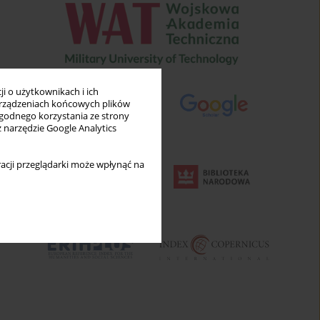
i o użytkownikach i ich
rządzeniach końcowych plików
wygodnego korzystania ze strony
z narzędzie Google Analytics
acji przeglądarki może wpłynąć na