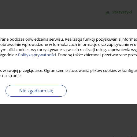
Statystyki
YSTEMIE ZARZĄDZANIA KRYZYSOWEGO
ne podczas odwiedzania serwisu. Realizacja funkcji pozyskiwania informacj
obrowolnie wprowadzone w formularzach informacje oraz zapisywanie w u
 tym pliki cookies, wykorzystywane są w celu realizacji usług, zapewnienia 
 zgodnie z
Polityką prywatności
. Dane są także zbierane i przetwarzane prze
s w swojej przeglądarce. Ograniczenie stosowania plików cookies w konfigur
Statystyki
 na stronie.
Nie zgadzam się
W SYSTEMIE BEZPIECZEŃSTWA MILITARNEGO