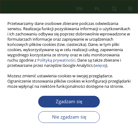
EN
PL
Przetwarzamy dane osobowe zbierane podczas odwiedzania
serwisu. Realizacja funkcji pozyskiwania informacji o użytkownikach
i ich zachowaniu odbywa się poprzez dobrowolnie wprowadzone w
formularzach informacje oraz zapisywanie w urządzeniach
końcowych plików cookies (tzw. ciasteczka). Dane, w tym pliki
cookies, wykorzystywane są w celu realizacji usług, zapewnienia
wygodnego korzystania ze strony oraz w celu monitorowania
ruchu zgodnie z
Polityką prywatności
. Dane są także zbierane i
przetwarzane przez narzędzie Google Analytics (
więcej
).
Możesz zmienić ustawienia cookies w swojej przeglądarce.
Ograniczenie stosowania plików cookies w konfiguracji przeglądarki
może wpłynąć na niektóre funkcjonalności dostępne na stronie.
2/2025 vol. 36
Zgadzam się
ARTYKUŁ PRZEGLĄDOWY
Nie zgadzam się
ZASTOSOWANIE KRYTERIUM
BEZPIECZEŃSTWA PAŃSTWA