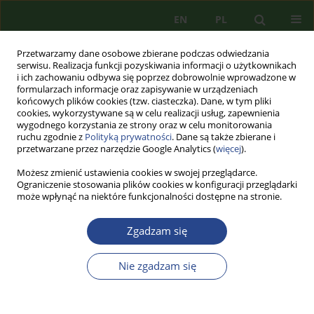
EN
PL
Przetwarzamy dane osobowe zbierane podczas odwiedzania
serwisu. Realizacja funkcji pozyskiwania informacji o użytkownikach
i ich zachowaniu odbywa się poprzez dobrowolnie wprowadzone w
formularzach informacje oraz zapisywanie w urządzeniach
końcowych plików cookies (tzw. ciasteczka). Dane, w tym pliki
cookies, wykorzystywane są w celu realizacji usług, zapewnienia
wygodnego korzystania ze strony oraz w celu monitorowania
ruchu zgodnie z
Polityką prywatności
. Dane są także zbierane i
przetwarzane przez narzędzie Google Analytics (
więcej
).
Możesz zmienić ustawienia cookies w swojej przeglądarce.
Ograniczenie stosowania plików cookies w konfiguracji przeglądarki
może wpłynąć na niektóre funkcjonalności dostępne na stronie.
2/2014 vol. 6
Zgadzam się
ARTYKUŁ PRZEGLĄDOWY
Nie zgadzam się
MODEL LABORATORYJNY DO
BADAŃ FEDERACYJNYCH