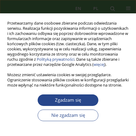
EN
PL
Przetwarzamy dane osobowe zbierane podczas odwiedzania
serwisu. Realizacja funkcji pozyskiwania informacji o użytkownikach
i ich zachowaniu odbywa się poprzez dobrowolnie wprowadzone w
formularzach informacje oraz zapisywanie w urządzeniach
końcowych plików cookies (tzw. ciasteczka). Dane, w tym pliki
cookies, wykorzystywane są w celu realizacji usług, zapewnienia
wygodnego korzystania ze strony oraz w celu monitorowania
ruchu zgodnie z
Polityką prywatności
. Dane są także zbierane i
przetwarzane przez narzędzie Google Analytics (
więcej
).
Możesz zmienić ustawienia cookies w swojej przeglądarce.
Ograniczenie stosowania plików cookies w konfiguracji przeglądarki
może wpłynąć na niektóre funkcjonalności dostępne na stronie.
Archiwum
Zgadzam się
2/2014 vol. 6
Nie zgadzam się
ARTYKUŁ PRZEGLĄDOWY
NOWE WYZWANIA DLA POLSKIEJ KRYPTOLOGII