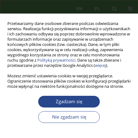
EN
PL
Przetwarzamy dane osobowe zbierane podczas odwiedzania
serwisu. Realizacja funkcji pozyskiwania informacji o użytkownikach
i ich zachowaniu odbywa się poprzez dobrowolnie wprowadzone w
formularzach informacje oraz zapisywanie w urządzeniach
końcowych plików cookies (tzw. ciasteczka). Dane, w tym pliki
cookies, wykorzystywane są w celu realizacji usług, zapewnienia
wygodnego korzystania ze strony oraz w celu monitorowania
ruchu zgodnie z
Polityką prywatności
. Dane są także zbierane i
przetwarzane przez narzędzie Google Analytics (
więcej
).
Możesz zmienić ustawienia cookies w swojej przeglądarce.
Ograniczenie stosowania plików cookies w konfiguracji przeglądarki
może wpłynąć na niektóre funkcjonalności dostępne na stronie.
Autor
Arnold Warchał
Zgadzam się
ARTYKUŁ PRZEGLĄDOWY
NIEWYPOWIEDZIANA WOJNA – PRZESTĘPCZOŚĆ
Nie zgadzam się
NARKOTYKOWA KARTELI. PLATA O PLOMO
Arnold WARCHAŁ
,
Przemysław ŻUKOWSKI